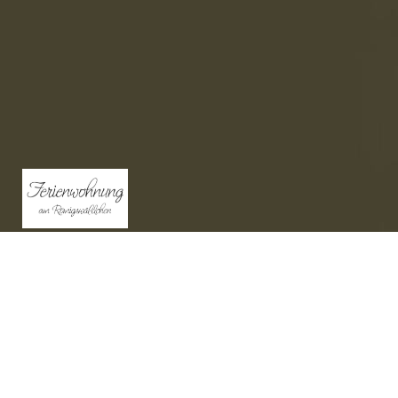
Familie Pfaff ~ Siedlungsstr. 35a ~ 96154 Burgwindheim
Kontakt :
E-Mail: fewo-pfaff@gmx.de
Tel: 09551-929498 oder 0160-91376035