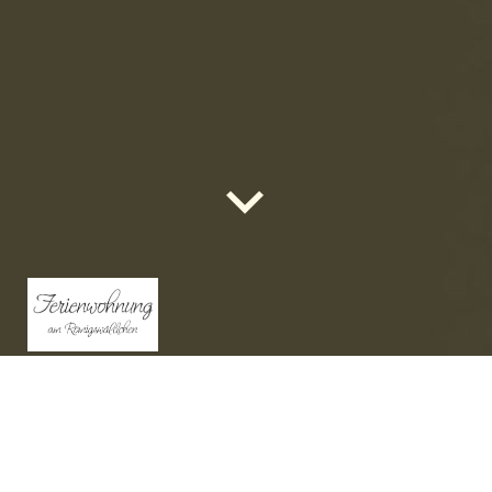
Familie Pfaff ~ Siedlungsstr. 35a ~ 96154 Burgwindheim
Kontakt :
E-Mail: fewo-pfaff@gmx.de
Tel: 09551-929498 oder 0160-91376035